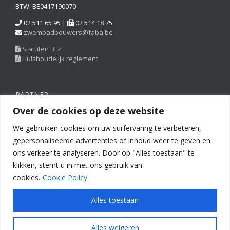
BTW: BE0417190070
02 511 65 95 |
02 514 18 75
zwembadbouwers@faba.be
Statuten BFZ
Huishoudelijk reglement
PARTNER
Over de cookies op deze website
We gebruiken cookies om uw surfervaring te verbeteren,
gepersonaliseerde advertenties of inhoud weer te geven en
ons verkeer te analyseren. Door op "Alles toestaan" te
klikken, stemt u in met ons gebruik van
cookies.
Cookie Policy
Alles toestaan
Copyright © 2022 FEGC-FABA | All Rights Reserved |
Disclaimer
|
Alles weigeren