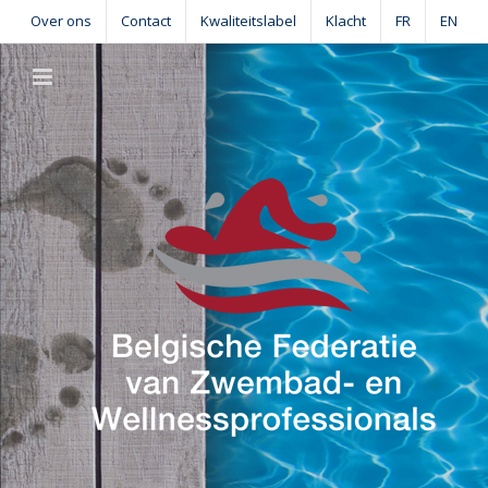
Skip
Over ons
Contact
Kwaliteitslabel
Klacht
FR
EN
to
content