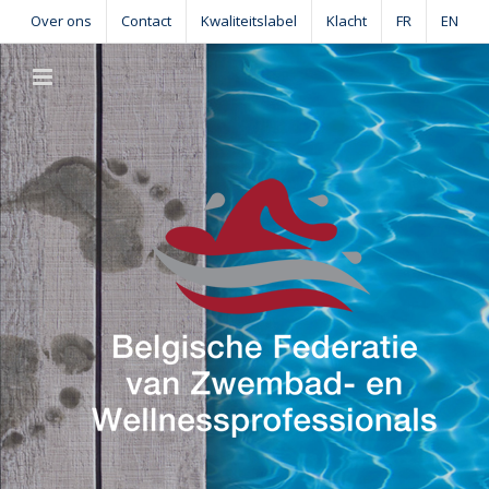
Skip
Over ons
Contact
Kwaliteitslabel
Klacht
FR
EN
to
content