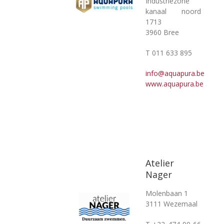
Industriezone
kanaal noord
1713
3960 Bree
T 011 633 895
info@aquapura.be
www.aquapura.be
Atelier
Nager
Molenbaan 1
3111 Wezemaal