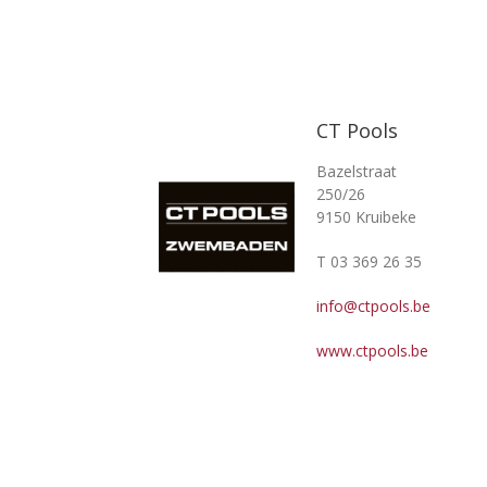
CT Pools
Bazelstraat
250/26
9150 Kruibeke
T 03 369 26 35
info@ctpools.be
www.ctpools.be