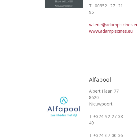
T 00352 27 21
95
valerie@adampiscines.e
www.adampiscines.eu
Alfapool
Albert I laan 77
8620
Nieuwpoort
T +324 92 27 38
49
T +324 67 00 36