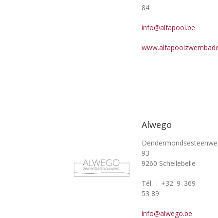
84
info@alfapool.be
www.alfapoolzwembade
Alwego
Dendermondsesteenwe
93
9260 Schellebelle
Tél. : +32 9 369
53 89
info@alwego.be