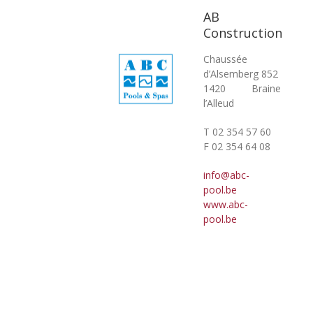
AB
Construction
Chaussée
d’Alsemberg 852
1420 Braine
l’Alleud
T 02 354 57 60
F 02 354 64 08
info@abc-
pool.be
www.abc-
pool.be