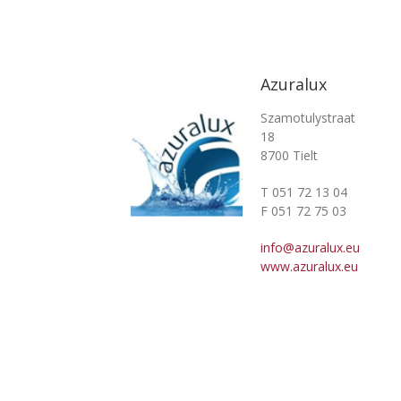
Azuralux
Szamotulystraat
18
8700 Tielt
T 051 72 13 04
F 051 72 75 03
info@azuralux.eu
www.azuralux.eu