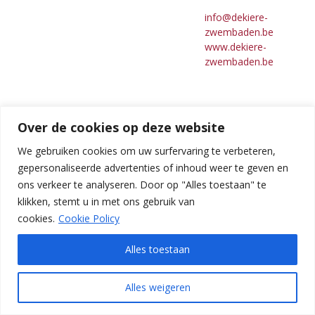
info@dekiere-
zwembaden.be
www.dekiere-
zwembaden.be
Over de cookies op deze website
We gebruiken cookies om uw surfervaring te verbeteren,
gepersonaliseerde advertenties of inhoud weer te geven en
Desjoyaux
ons verkeer te analyseren. Door op "Alles toestaan" te
Pools –
klikken, stemt u in met ons gebruik van
Qualivie
cookies.
Cookie Policy
Chaussée de
Mons 307
Alles toestaan
7060 Soignies
T 067 34 71 71
Alles weigeren
Rue de Tournai