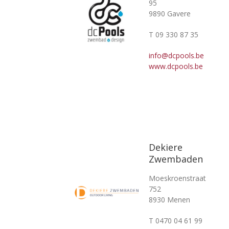
95
9890 Gavere
T 09 330 87 35
info@dcpools.be
www.dcpools.be
Dekiere
Zwembaden
Moeskroenstraat
752
8930 Menen
T 0470 04 61 99