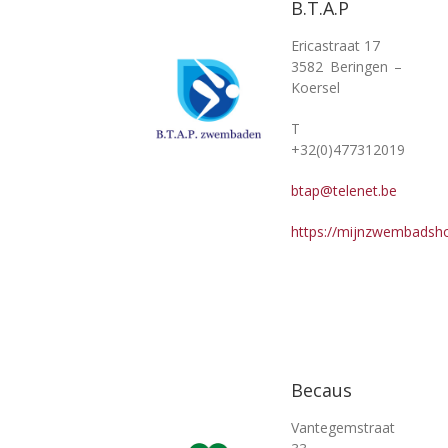
B.T.A.P
Ericastraat 17
3582 Beringen –
Koersel
T
+32(0)477312019
btap@telenet.be
https://mijnzwembadsh
Becaus
Vantegemstraat