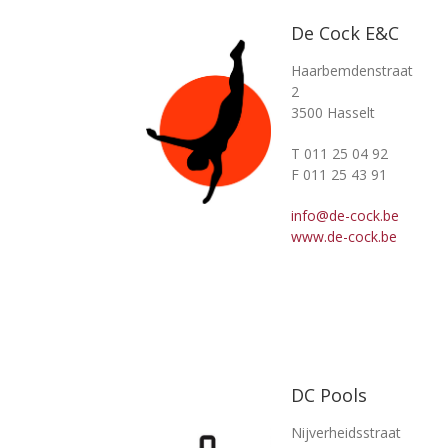
De Cock E&C
Haarbemdenstraat
2
3500 Hasselt
T 011 25 04 92
F 011 25 43 91
info@de-cock.be
www.de-cock.be
DC Pools
Nijverheidsstraat