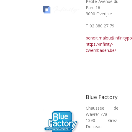
Petite Avenue du
Parc 16
3090 Overijse
T 02 880 27 79
benoit.malou@infinitypo
https://infinity-
zwembaden.be/
Blue Factory
Chaussée de
Wavre177a
1390 Grez-
Doiceau