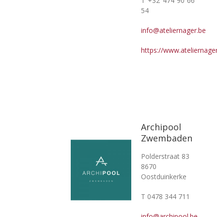
T +32 474 90 66
54
info@ateliernager.be
https://www.ateliernager
Archipool
Zwembaden
Polderstraat 83
8670
Oostduinkerke
T 0478 344 711
info@archipool.be