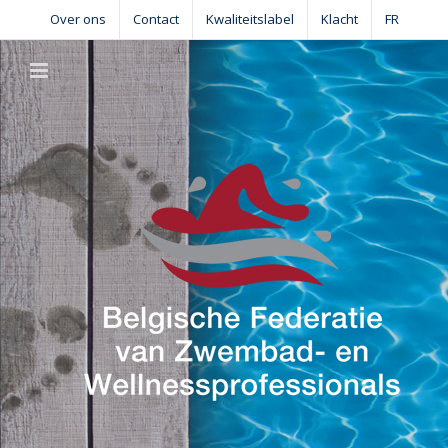
Skip
Over ons
Contact
Kwaliteitslabel
Klacht
FR
to
content