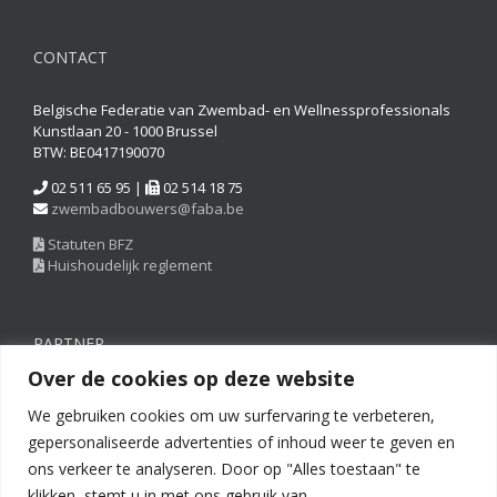
CONTACT
Belgische Federatie van Zwembad- en Wellnessprofessionals
Kunstlaan 20 - 1000 Brussel
BTW: BE0417190070
02 511 65 95 |
02 514 18 75
zwembadbouwers@faba.be
Statuten BFZ
Huishoudelijk reglement
PARTNER
Over de cookies op deze website
We gebruiken cookies om uw surfervaring te verbeteren,
gepersonaliseerde advertenties of inhoud weer te geven en
ons verkeer te analyseren. Door op "Alles toestaan" te
klikken, stemt u in met ons gebruik van