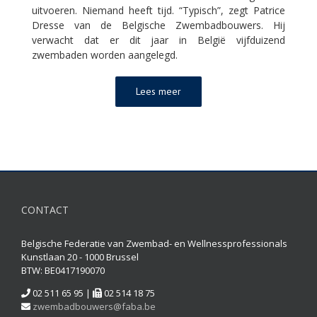
uitvoeren. Niemand heeft tijd. “Typisch”, zegt Patrice
Dresse van de Belgische Zwembadbouwers. Hij
verwacht dat er dit jaar in België vijfduizend
zwembaden worden aangelegd.
Lees meer
CONTACT
Belgische Federatie van Zwembad- en Wellnessprofessionals
Kunstlaan 20 - 1000 Brussel
BTW: BE0417190070
02 511 65 95 |
02 514 18 75
zwembadbouwers@faba.be