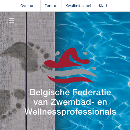
Skip
Over ons
Contact
Kwaliteitslabel
Klacht
to
content