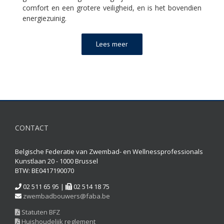
comfort en een grotere veiligheid, en is het bovendien
energiezuinig.
Lees meer
CONTACT
Belgische Federatie van Zwembad- en Wellnessprofessionals
Kunstlaan 20 - 1000 Brussel
BTW: BE0417190070
02 511 65 95 |
02 514 18 75
zwembadbouwers@faba.be
Statuten BFZ
Huishoudelijk reglement