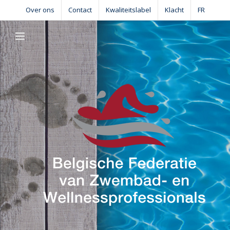
Skip
Over ons
Contact
Kwaliteitslabel
Klacht
FR
to
content