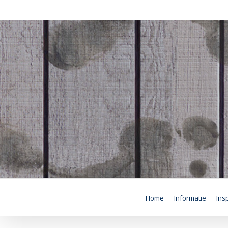
Skip
to
content
Home
Informatie
Insp