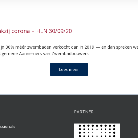
zij corona – HLN 30/09/20
 zijn 30% méér zwembaden verkocht dan in 2019 — en dan spreken we 
n Algemene Aannemers van Zwembadbouwers.
Lees meer
PARTNER
ssionals