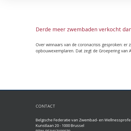
Derde meer zwembaden verkocht dank
Over winnaars van de coronacrisis gesproken: er
opbouwexemplaren. Dat zegt de Groepering va
CONTACT
Belgische Federatie van Zwembad- en Wellnessprofe
Kunstlaan 20 - 1000 Brussel