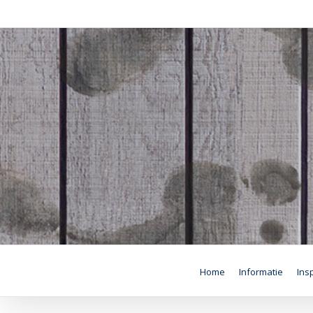
Skip
to
content
Home
Informatie
Insp