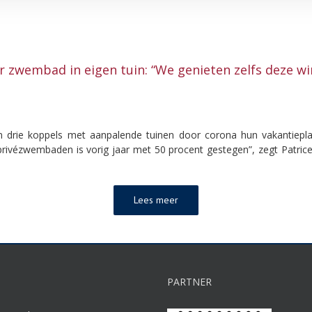
r zwembad in eigen tuin: “We genieten zelfs deze win
 drie koppels met aanpalende tuinen door corona hun vakantieplan
vézwembaden is vorig jaar met 50 procent gestegen”, zegt Patrice 
Lees meer
PARTNER