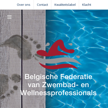
Skip
Over ons
Contact
Kwaliteitslabel
Klacht
to
content