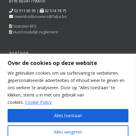
BTW: BE0417190070
02 511 65 95 |
02 514 18 75
zwembadbouwers@faba.be
Statuten BFZ
Huishoudelijk reglement
PARTNER
Over de cookies op deze website
We gebruiken cookies om uw surfervaring te verbeteren,
gepersonaliseerde advertenties of inhoud weer te geven en
ons verkeer te analyseren. Door op "Alles toestaan" te
klikken, stemt u in met ons gebruik van
cookies.
Cookie Policy
Alles toestaan
Copyright © 2022 FEGC-FABA | All Rights Reserved |
Disclaimer
|
Alles weigeren