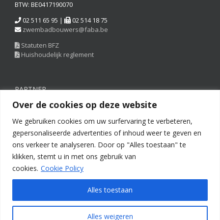
BTW: BE0417190070
02 511 65 95 |
02 514 18 75
zwembadbouwers@faba.be
Statuten BFZ
Huishoudelijk reglement
PARTNER
Over de cookies op deze website
We gebruiken cookies om uw surfervaring te verbeteren,
gepersonaliseerde advertenties of inhoud weer te geven en
ons verkeer te analyseren. Door op "Alles toestaan" te
klikken, stemt u in met ons gebruik van
cookies.
Cookie Policy
Alles toestaan
Copyright © 2022 FEGC-FABA | All Rights Reserved |
Disclaimer
|
Alles weigeren