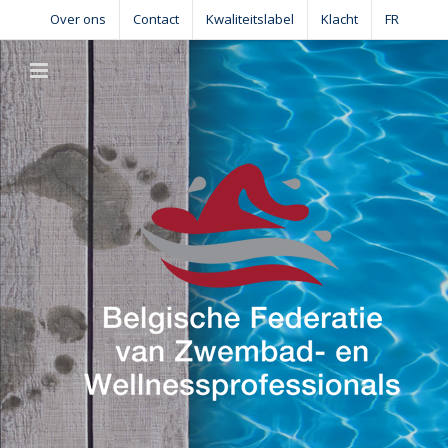
Skip
Over ons
Contact
Kwaliteitslabel
Klacht
FR
to
content