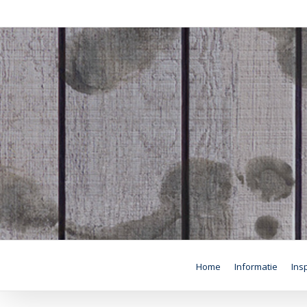
Skip
to
content
Home
Informatie
Insp