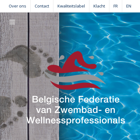
Skip
Over ons
Contact
Kwaliteitslabel
Klacht
FR
EN
to
content