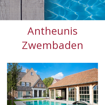
Antheunis
Zwembaden
View
Larger
Image