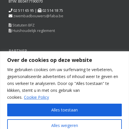
BTW: BE0417190070
02 511 65 95 |
02 514 18 75
zwembadbouwers@faba.be
Statuten BFZ
Huishoudelijk reglement
PARTNER
Over de cookies op deze website
We gebruiken cookies om uw surfervaring te verbeteren,
gepersonaliseerde advertenties of inhoud weer te geven en
ons verkeer te analyseren. Door op "Alles toestaan" te
klikken, stemt u in met ons gebruik van
cookies.
Cookie Policy
Alles toestaan
Copyright © 2022 FEGC-FABA | All Rights Reserved |
Disclaimer
|
Alles weigeren