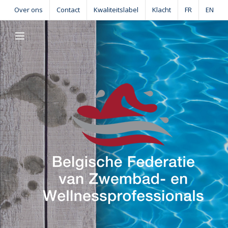
Skip
Over ons
Contact
Kwaliteitslabel
Klacht
FR
EN
to
content