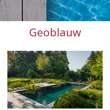
Geoblauw
View
Larger
Image