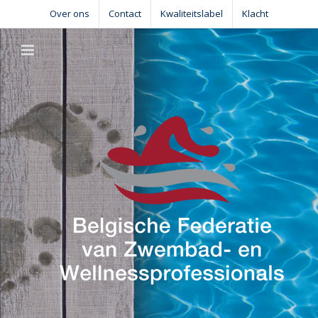
Skip
Over ons
Contact
Kwaliteitslabel
Klacht
to
content