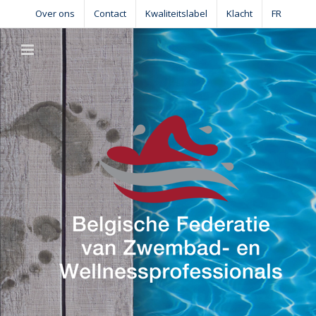
Skip
Over ons
Contact
Kwaliteitslabel
Klacht
FR
to
content