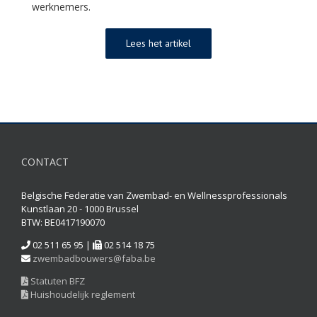
werknemers.
Lees het artikel
CONTACT
Belgische Federatie van Zwembad- en Wellnessprofessionals
Kunstlaan 20 - 1000 Brussel
BTW: BE0417190070
02 511 65 95 |
02 514 18 75
zwembadbouwers@faba.be
Statuten BFZ
Huishoudelijk reglement